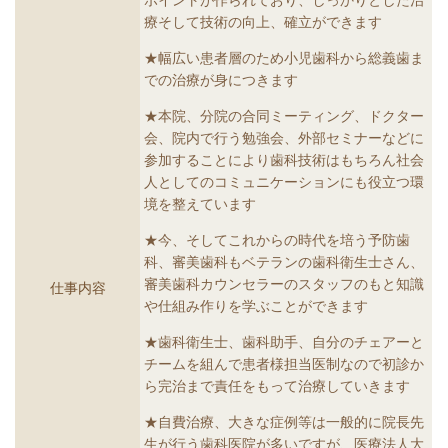
ポイントが作られており、しっかりとした治
療そして技術の向上、確立ができます
★幅広い患者層のため小児歯科から総義歯ま
での治療が身につきます
★本院、分院の合同ミーティング、ドクター
会、院内で行う勉強会、外部セミナーなどに
参加することにより歯科技術はもちろん社会
人としてのコミュニケーションにも役立つ環
境を整えています
★今、そしてこれからの時代を培う予防歯
科、審美歯科もベテランの歯科衛生士さん、
審美歯科カウンセラーのスタッフのもと知識
仕事内容
や仕組み作りを学ぶことができます
★歯科衛生士、歯科助手、自分のチェアーと
チームを組んで患者様担当医制なので初診か
ら完治まで責任をもって治療していきます
★自費治療、大きな症例等は一般的に院長先
生が行う歯科医院が多いですが、医療法人大