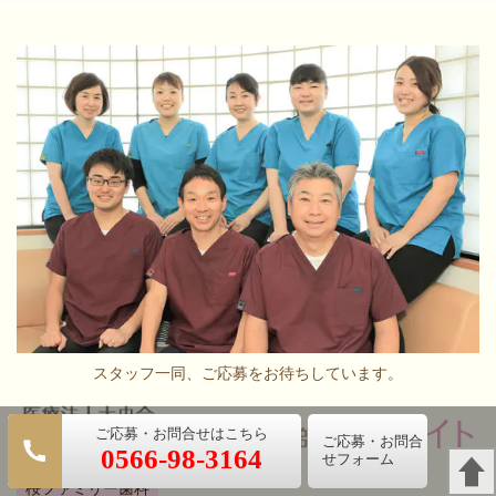
スタッフ一同、ご応募をお待ちしています。
ご応募・お問合
052-622-8690
0566-98-3164
せフォーム
桜ファミリー歯科