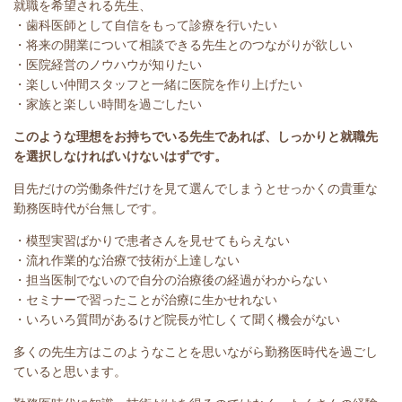
就職を希望される先生、
・歯科医師として自信をもって診療を行いたい
・将来の開業について相談できる先生とのつながりが欲しい
・医院経営のノウハウが知りたい
・楽しい仲間スタッフと一緒に医院を作り上げたい
・家族と楽しい時間を過ごしたい
このような理想をお持ちでいる先生であれば、しっかりと就職先
を選択しなければいけないはずです。
目先だけの労働条件だけを見て選んでしまうとせっかくの貴重な
勤務医時代が台無しです。
・模型実習ばかりで患者さんを見せてもらえない
・流れ作業的な治療で技術が上達しない
・担当医制でないので自分の治療後の経過がわからない
・セミナーで習ったことが治療に生かせれない
・いろいろ質問があるけど院長が忙しくて聞く機会がない
多くの先生方はこのようなことを思いながら勤務医時代を過ごし
ていると思います。